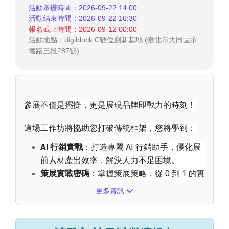
活動舉辦時間：2026-09-22 14:00
活動結束時間：2026-09-22 16:30
報名截止時間：2026-09-12 00:00
活動地點：digiblock C數位創新基地 (臺北市大同區承
德路三段287號)
參展不僅是擺攤，更是展現品牌即戰力的時刻！
這場工作坊將協助您打破傳統框架，您將學到：
AI 行銷實戰
：打造專屬 AI 行銷助手，優化展
前素材產出效率，解決人力不足困境。
策展實戰密碼
：掌握策展策略，從 0 到 1 的實
用檢查清單與現場危機處理心法。
更多資訊
資源解鎖攻略
：學習爭取大會官方曝光資源，
精準導流至您的攤位。