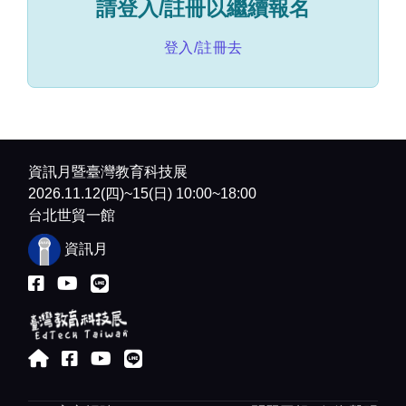
請登入/註冊以繼續報名
🎮活動議程
登入/註冊去
日期：
9/22 (二) 14:00-16:30 (13:30 開放報到)
地點：
 digiBlock C 數位創新基地（台北市大同區
承德路三段287號C棟）
時間
時長
議程
講師
13:30-
30 
開放報到
資訊月暨臺灣教育科技展
14:00
min
2026.11.12(四)~15(日) 10:00~18:00
14:00-
10 
開場
台北世貿一館
14:10
min
資訊月
14:10-
60 
AI 賦能現場吸金
AI 應用
15:10
min
術：打造你的行銷
顧問
文案助手與圖卡生
陳盈臻
成助手
15:10-
30 
謙懿科
小團隊大效能！教
15:40
min
技 行銷
育科技展高效策展
長
實戰分享
沈子凌