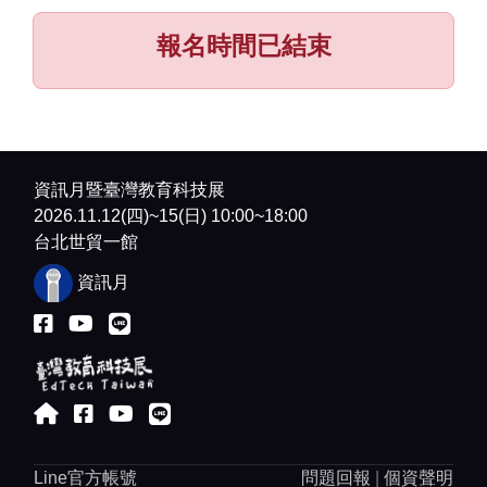
驗如何透過 Mac AI 強大算力快速打造應用工具，
並延伸至教學創新、行政管理、會議協作及企業營
報名時間已結束
運等實務情境。 
💻
 現場全面提供 MacBook Neo 設備
學員無需自備電腦，即可完整體驗 AI 應用實作流
程。
✨
 課程亮點
資訊月暨臺灣教育科技展
▪
 全面認識大型語言模型（LLM）與 Agent、MCP、
2026.11.12(四)~15(日) 10:00~18:00
Skill 核心架構
台北世貿一館
▪
 實際操作 AI 會議紀錄、內容整理與資料應用情境
▪
 使用 AI 快速完成 App 畫面與數據串接
資訊月
▪
 手把手體驗部署應用至 iPad 教學與商務場域
👥
 適合對象
▪ 校長、主任、組長及教育行政主管
▪ 推動數位學習、課程發展及校務創新的教育決策
者
▪ 企業負責人、高階主管及部門管理者
▪ 推動 AI 導入、數位轉型及人才培育之企業決策人
員
Line官方帳號
問題回報
|
個資聲明