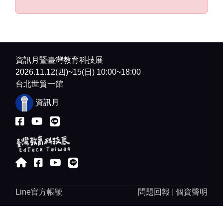
場講師將以第一線實務經驗，分享如何運
用 AI 輔助教材設計、課堂互動與學習追
蹤，打造兼具創意與成效的智慧教學模
式。活動為期四天，每天六場研習，主題
橫跨語文、數學、藝術、STEAM、特教與
資訊月暨臺灣教育科技展
班級經營，展現 AI 如何成為教師的最佳學
2026.11.12(四)~15(日) 10:00~18:00
習夥伴。
台北世貿一館
資訊月
ViewSonic 2025 臺灣教育科技展 — 五大
亮點
💡
亮點一：
K12
研習區｜看見未來課堂的
樣貌！
全台教師輪番登場，分享
AI
教學、SEL、
跨域素養、分科互動與課堂應用實例。
Line官方帳號
問題回報
|
個資聲明
結合
myViewBoard × ClassSwift
，讓教師
親身體驗「
AI
教育現場」的真實力量。