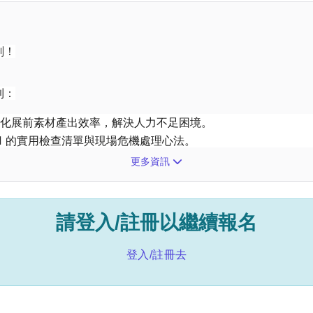
刻！
到：
，優化展前素材產出效率，解決人力不足困境。
 1 的實用檢查清單與現場危機處理心法。
資源，精準導流至您的攤位。
更多資訊
請登入/註冊以繼續報名
)
登入/註冊去
市大同區承德路三段287號C棟）
講師