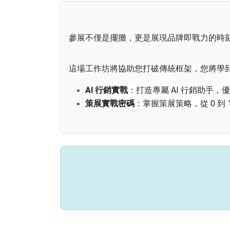
參展不僅是擺攤，更是展現品牌即戰力的時
這場工作坊將協助您打破傳統框架，您將學
AI 行銷實戰
：打造專屬 AI 行銷助手
策展實戰密碼
：掌握策展策略，從 0 到
資源解鎖攻略
：學習爭取大會官方曝光
🎮活動議程
日期：
9/22 (二) 14:00-16:30 (13:30 開放報到
地點：
 digiBlock C 數位創新基地（台北
時間
時長
議程