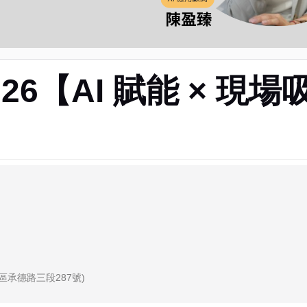
026【AI 賦能 × 
同區承德路三段287號)