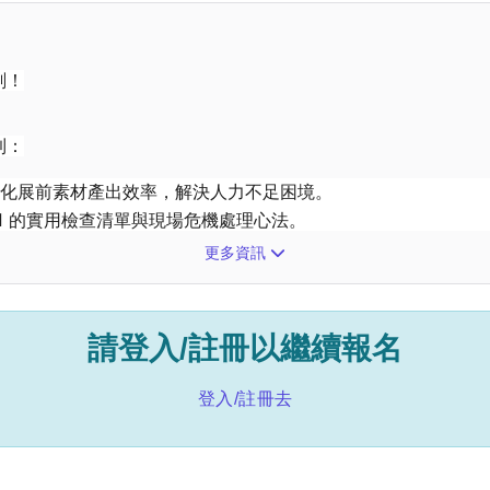
刻！
到：
，優化展前素材產出效率，解決人力不足困境。
 1 的實用檢查清單與現場危機處理心法。
資源，精準導流至您的攤位。
更多資訊
請登入/註冊以繼續報名
)
登入/註冊去
市大同區承德路三段287號C棟）
講師