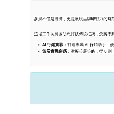
參展不僅是擺攤，更是展現品牌即戰力的時
這場工作坊將協助您打破傳統框架，您將學
AI 行銷實戰
：打造專屬 AI 行銷助手
策展實戰密碼
：掌握策展策略，從 0 到
資源解鎖攻略
：學習爭取大會官方曝光
🎮活動議程
日期：
9/22 (二) 14:00-16:30 (13:30 開放報到
地點：
 digiBlock C 數位創新基地（台北
時間
時長
議程