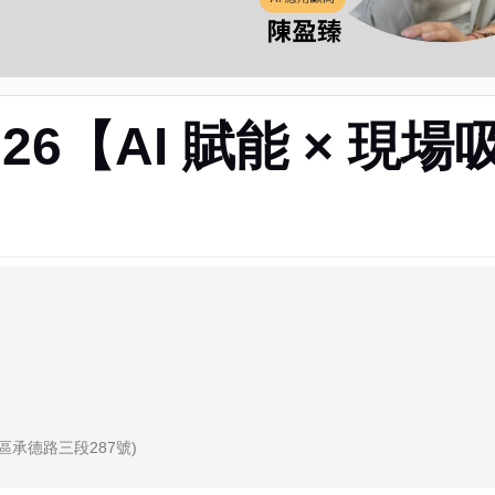
026【AI 賦能 × 
同區承德路三段287號)