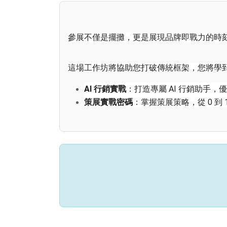
參展不僅是擺攤，更是展現品牌即戰力的時
這場工作坊將協助您打破傳統框架，您將學
AI 行銷實戰
：打造專屬 AI 行銷助手
策展實戰密碼
：掌握策展策略，從 0 到
資源解鎖攻略
：學習爭取大會官方曝光
🎮活動議程
日期：
9/22 (二) 14:00-16:30 (13:30 開放報到
地點：
 digiBlock C 數位創新基地（台北
時間
時長
議程