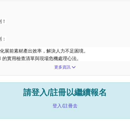
刻！
到：
，優化展前素材產出效率，解決人力不足困境。
 1 的實用檢查清單與現場危機處理心法。
資源，精準導流至您的攤位。
更多資訊
請登入/註冊以繼續報名
)
登入/註冊去
市大同區承德路三段287號C棟）
講師