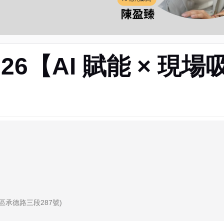
026【AI 賦能 × 
同區承德路三段287號)