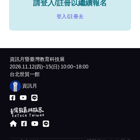
請登入/註冊以繼續報名
🎮活動議程
登入/註冊去
日期：
9/22 (二) 14:00-16:30 (13:30 開放報到)
地點：
 digiBlock C 數位創新基地（台北市大同區
承德路三段287號C棟）
時間
時長
議程
講師
13:30-
30 
開放報到
資訊月暨臺灣教育科技展
14:00
min
2026.11.12(四)~15(日) 10:00~18:00
14:00-
10 
開場
台北世貿一館
14:10
min
資訊月
14:10-
60 
AI 賦能現場吸金
AI 應用
15:10
min
術：打造你的行銷
顧問
文案助手與圖卡生
陳盈臻
成助手
15:10-
30 
謙懿科
小團隊大效能！教
15:40
min
技 行銷
育科技展高效策展
長
實戰分享
沈子凌