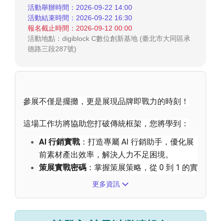
活動舉辦時間：2026-09-22 14:00
活動結束時間：2026-09-22 16:30
報名截止時間：2026-09-12 00:00
活動地點：digiblock C數位創新基地 (臺北市大同區承
德路三段287號)
參展不僅是擺攤，更是展現品牌即戰力的時刻！
這場工作坊將協助您打破傳統框架，您將學到：
AI 行銷實戰
：打造專屬 AI 行銷助手，優化展
前素材產出效率，解決人力不足困境。
策展實戰密碼
：掌握策展策略，從 0 到 1 的實
用檢查清單與現場危機處理心法。
更多資訊
資源解鎖攻略
：學習爭取大會官方曝光資源，
精準導流至您的攤位。